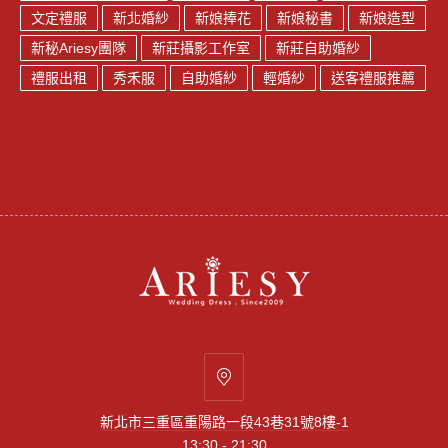
文定禮服
新北婚紗
新娘捧花
新娘秘書
新娘造型
新秘Ariesy團隊
新莊攝影工作室
新莊自助婚紗
禮服出租
秀禾服
自助婚紗
輕婚紗
送客禮服推薦
新
北
新北市三重區重陽路一段43巷31號8樓-1
市
13:30 - 21:30