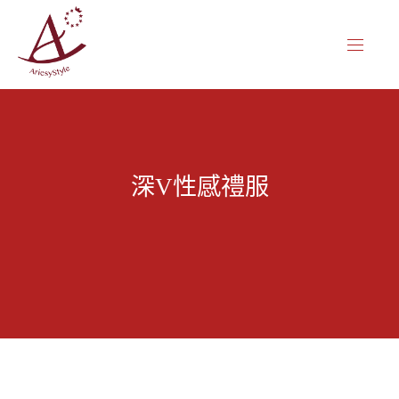
CL
NAVIG
(ES
深V性感禮服