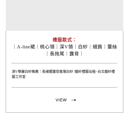
禮服款式：
｜
A-line裙｜
桃心領｜
深V領｜
白紗｜
細肩｜
蕾絲
｜
長拖尾｜
露背｜
深V華麗白紗推薦｜長裙擺露背進場白紗 /婚紗禮服出租~台北婚紗禮
服工作室
VIEW