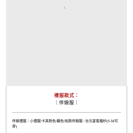
禮服款式：
｜
伴娘服｜
伴娘禮服｜小禮服/卡其粉色/藕色/削肩伴娘服 / 台北宴客婚紗(S-M可
穿)