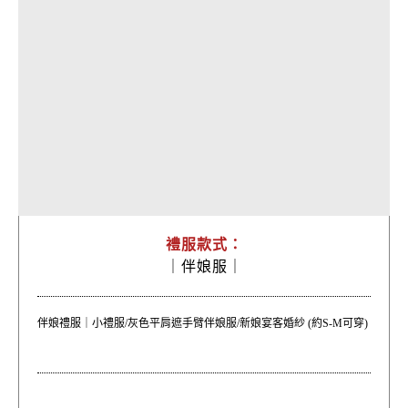
禮服款式：
｜
伴娘服｜
伴娘禮服｜小禮服/灰色平肩遮手臂伴娘服/新娘宴客婚紗 (約S-M可穿)