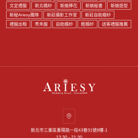
文定禮服
新北婚紗
新娘捧花
新娘秘書
新娘造型
新秘Ariesy團隊
新莊攝影工作室
新莊自助婚紗
禮服出租
秀禾服
自助婚紗
輕婚紗
送客禮服推薦
新
北
新北市三重區重陽路一段43巷31號8樓-1
市
13:30 - 21:30