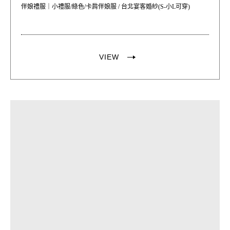
伴娘禮服｜小禮服/綠色/卡肩伴娘服 / 台北宴客婚紗(S-小L可穿)
VIEW
PREVIOUS
NEX