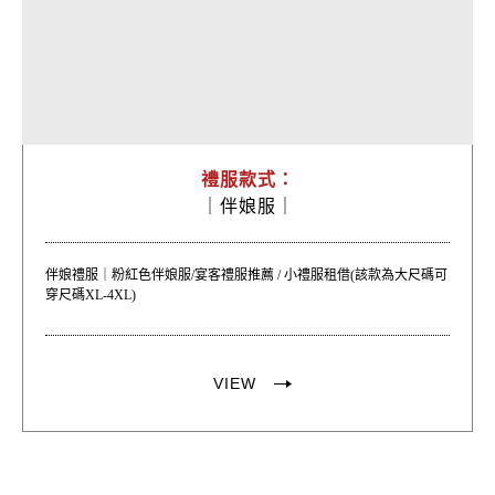
禮服款式：
｜
伴娘服｜
伴娘禮服｜粉紅色伴娘服/宴客禮服推薦 / 小禮服租借(該款為大尺碼可
穿尺碼XL-4XL)
VIEW