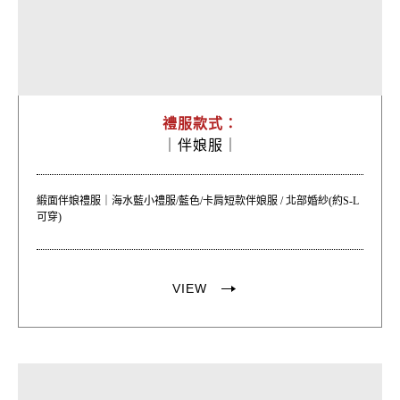
禮服款式：
｜
伴娘服｜
緞面伴娘禮服｜海水藍小禮服/藍色/卡肩短款伴娘服 / 北部婚紗(約S-L
可穿)
VIEW