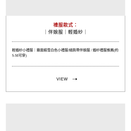
禮服款式：
｜
伴娘服｜
輕婚紗｜
輕婚紗小禮服｜霧面緞雪白色小禮服/細肩帶伴娘服 / 婚紗禮服推薦(約
S-M可穿)
VIEW