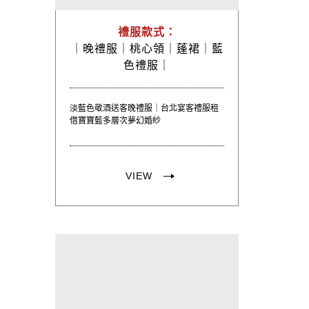
禮服款式：
｜
晚禮服｜
桃心領｜
蓬裙｜
藍
色禮服｜
淡藍色敬酒送客晚禮服｜台北宴客禮服租
借寶寶藍多層次夢幻婚紗
VIEW