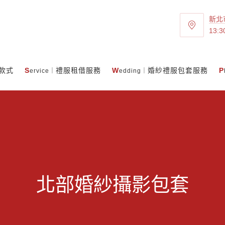
新北
新
13:3
北
市
三
款式
S
禮服租借服務
W
婚紗禮服包套服務
P
ervice｜
edding｜
重
區
重
陽
路
一
段
43
巷
北部婚紗攝影包套
31
號
8
樓-1