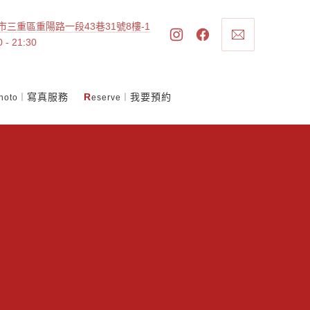
市三重區重陽路一段43巷31號8樓-1
CL
New
New
ARIESYWEDDI
0 - 21:30
(ES
Window
Window
寫真服務
R
我要預約
hoto｜
eserve｜