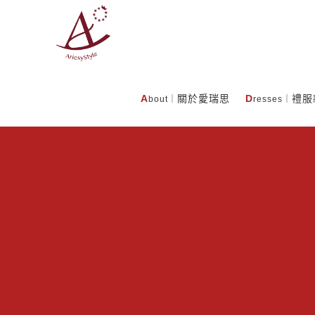
A
關於愛瑞思
D
禮服
bout｜
resses｜