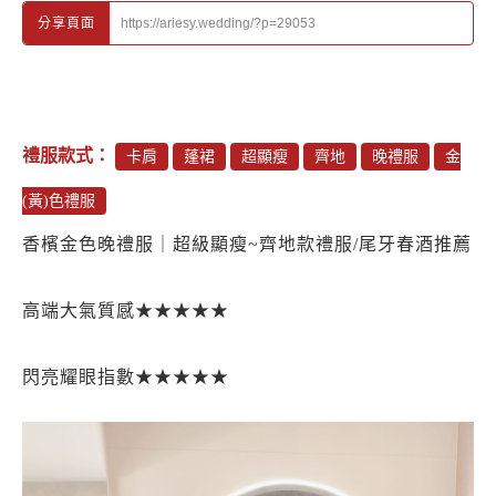
https://ariesy.wedding/?p=29053
分享頁面
禮服款式：
卡肩
蓬裙
超顯瘦
齊地
晚禮服
金
(黃)色禮服
香檳金色晚禮服｜超級顯瘦~齊地款禮服/尾牙春酒推薦
高端大氣質感★★★★★
閃亮耀眼指數★★★★★