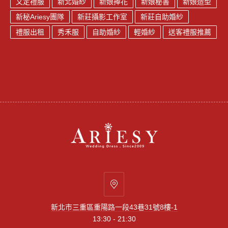
文定禮服
新北婚紗
新娘捧花
新娘秘書
新娘造型
新秘Ariesy團隊
新莊攝影工作室
新莊自助婚紗
禮服出租
秀禾服
自助婚紗
輕婚紗
送客禮服推薦
新
北
新北市三重區重陽路一段43巷31號8樓-1
市
13:30 - 21:30
三