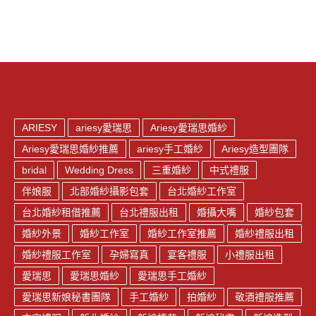
on
on
on
by
X
Facebook
Pinterest
Email
ARIESY
ariesy愛瑞思
Ariesy愛瑞思婚紗
Ariesy愛瑞思婚紗推薦
ariesy手工婚紗
Ariesy造型團隊
bridal
Wedding Dress
三重婚紗
中式禮服
伴娘服
北部婚紗攝影包套
台北婚紗工作室
台北婚紗租借推薦
台北禮服出租
婚攝大嘴
婚紗包套
婚紗外景
婚紗工作室
婚紗工作室推薦
婚紗禮服出租
婚紗禮服工作室
孕婦寫真
宴客禮服
小禮服出租
愛瑞思
愛瑞思婚紗
愛瑞思手工婚紗
愛瑞思新娘秘書團隊
手工婚紗
拍婚紗
敬酒禮服推薦