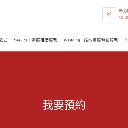
新北
13:3
款式
S
禮服租借服務
W
婚紗禮服包套服務
P
ervice｜
edding｜
我要預約