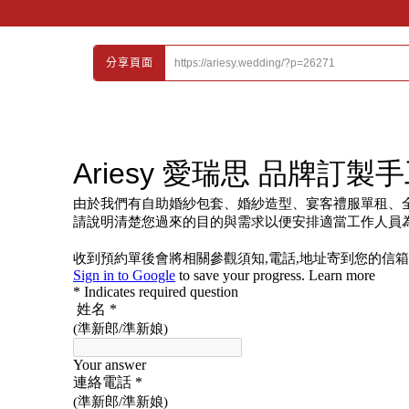
https://ariesy.wedding/?p=26271
分享頁面