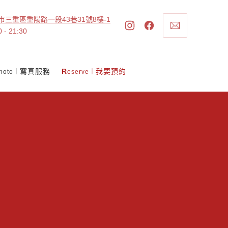
市三重區重陽路一段43巷31號8樓-1
0 - 21:30
寫真服務
R
我要預約
hoto｜
eserve｜