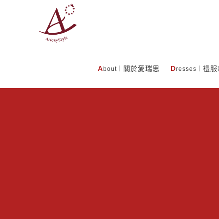
A
關於愛瑞思
D
禮服
bout｜
resses｜