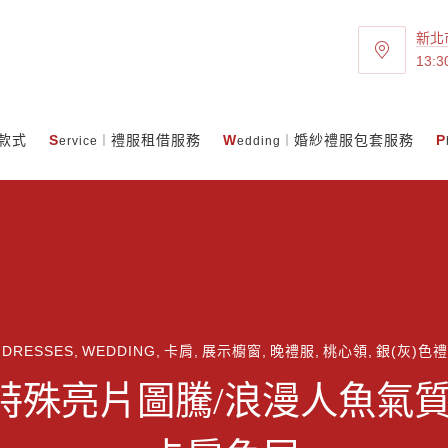
新北
新
13:3
北
市
三
款式
S
禮服租借服務
W
婚紗禮服包套服務
P
ervice｜
edding｜
重
區
重
陽
路
一
段
43
巷
 DRESSES
,
WEDDING
,
卡肩
,
展示櫥窗
,
晚禮服
,
桃心領
,
銀(灰)色
31
號
特殊亮片圖騰/浪漫人魚氣質
8
樓-1