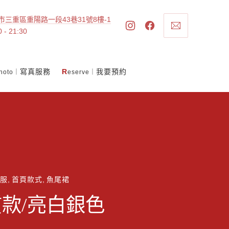
市三重區重陽路一段43巷31號8樓-1
CL
New
New
ARIESYWEDDI
0 - 21:30
(ES
Window
Window
寫真服務
R
我要預約
hoto｜
eserve｜
禮服
,
首頁款式
,
魚尾裙
款/亮白銀色