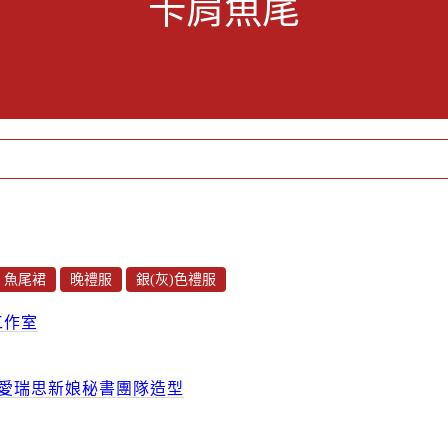
卡肩魚尾
魚尾裙
晚禮服
銀(灰)色禮服
工作室
愛瑞思新娘秘書團隊造型