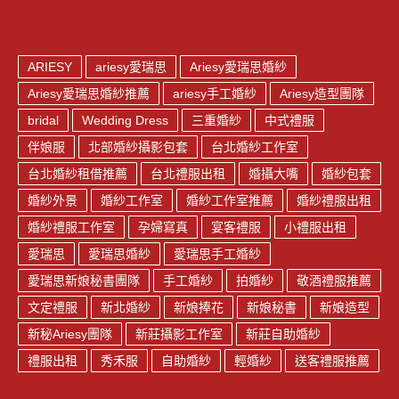
ARIESY
ariesy愛瑞思
Ariesy愛瑞思婚紗
Ariesy愛瑞思婚紗推薦
ariesy手工婚紗
Ariesy造型團隊
bridal
Wedding Dress
三重婚紗
中式禮服
伴娘服
北部婚紗攝影包套
台北婚紗工作室
台北婚紗租借推薦
台北禮服出租
婚攝大嘴
婚紗包套
婚紗外景
婚紗工作室
婚紗工作室推薦
婚紗禮服出租
婚紗禮服工作室
孕婦寫真
宴客禮服
小禮服出租
愛瑞思
愛瑞思婚紗
愛瑞思手工婚紗
愛瑞思新娘秘書團隊
手工婚紗
拍婚紗
敬酒禮服推薦
文定禮服
新北婚紗
新娘捧花
新娘秘書
新娘造型
新秘Ariesy團隊
新莊攝影工作室
新莊自助婚紗
禮服出租
秀禾服
自助婚紗
輕婚紗
送客禮服推薦