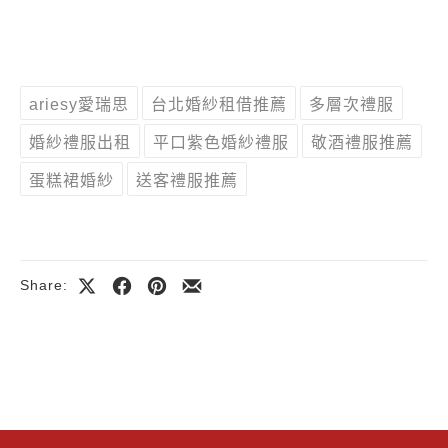
ariesy愛瑞思
台北婚紗租借推薦
多層次禮服
婚紗禮服出租
平口紫色婚紗禮服
敬酒禮服推薦
蛋糕裙婚紗
送客禮服推薦
Share:
Share
Share
Share
Share
on
on
on
by
X
Facebook
Pinterest
Email