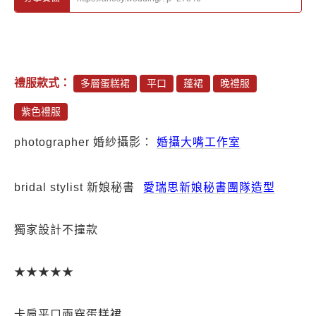
禮服款式：
多層蛋糕裙
平口
蓬裙
晚禮服
紫色禮服
photographer
婚紗攝影：
婚攝大嘴工作室
bridal stylist 新娘秘書
愛瑞思新娘秘書團隊造型
獨家設計不撞款
★★★★★
卡肩平口兩穿蛋糕裙