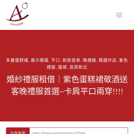
CL
NAVIG
(ES
多層蛋糕裙
,
展示櫥窗
,
平口
,
新款發表
,
晚禮服
,
精選作品
,
紫色
禮服
,
蓬裙
,
首頁款式
婚紗禮服租借｜紫色蛋糕裙敬酒送
客晚禮服首選~卡肩平口兩穿!!!!
https://ariesy.wedding/?p=27846
分享頁面